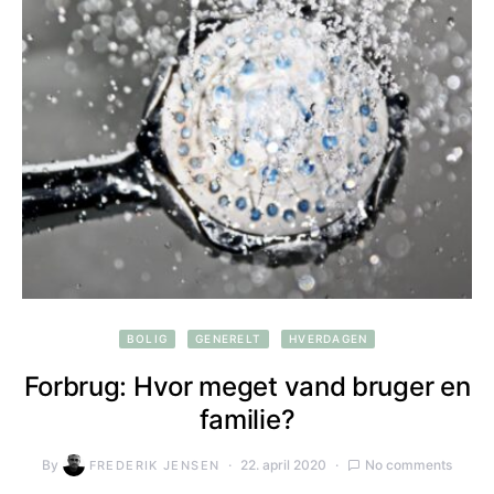
BOLIG
GENERELT
HVERDAGEN
Forbrug: Hvor meget vand bruger en
familie?
By
22. april 2020
No comments
FREDERIK JENSEN