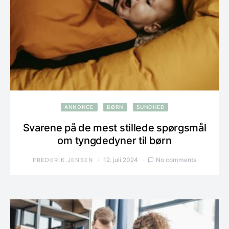
ANNONCE
BØRN
SUNDHED
Svarene på de mest stillede spørgsmål
om tyngdedyner til børn
12. juli 2024
No comments
FREDERIK JENSEN