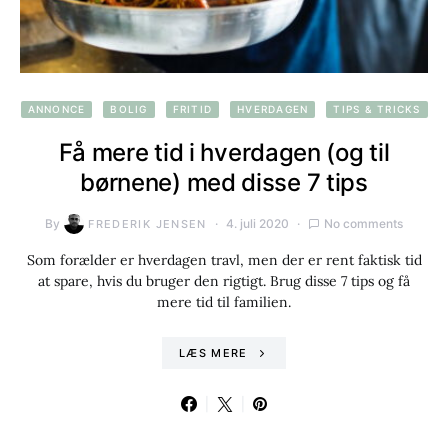
ANNONCE
BOLIG
FRITID
HVERDAGEN
TIPS & TRICKS
Få mere tid i hverdagen (og til
børnene) med disse 7 tips
By
4. juli 2020
No comments
FREDERIK JENSEN
Som forælder er hverdagen travl, men der er rent faktisk tid
at spare, hvis du bruger den rigtigt. Brug disse 7 tips og få
mere tid til familien.
LÆS MERE