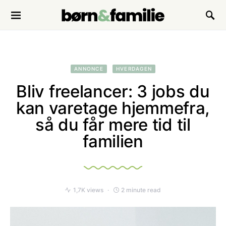
Search for:
ANNONCE
HVERDAGEN
Bliv freelancer: 3 jobs du
kan varetage hjemmefra,
så du får mere tid til
familien
1,7K views
2 minute read