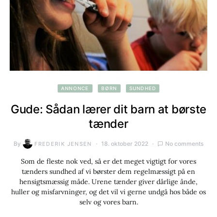
ANNONCE
BØRN
SUNDHED
Gude: Sådan lærer dit barn at børste
tænder
By
18. oktober 2022
No comments
FREDERIK JENSEN
Som de fleste nok ved, så er det meget vigtigt for vores
tænders sundhed af vi børster dem regelmæssigt på en
hensigtsmæssig måde. Urene tænder giver dårlige ånde,
huller og misfarvninger, og det vil vi gerne undgå hos både os
selv og vores barn.