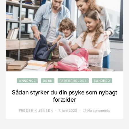
ANNONCE
BØRN
PARFORHOLDET
SUNDHED
Sådan styrker du din psyke som nybagt
forælder
7. juni 2023
No comments
FREDERIK JENSEN