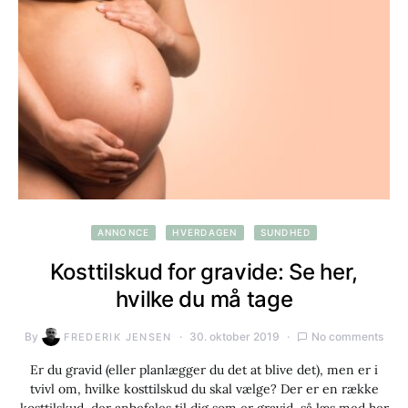
ANNONCE
HVERDAGEN
SUNDHED
Kosttilskud for gravide: Se her,
hvilke du må tage
By
30. oktober 2019
No comments
FREDERIK JENSEN
Er du gravid (eller planlægger du det at blive det), men er i
tvivl om, hvilke kosttilskud du skal vælge? Der er en række