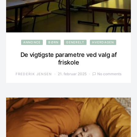
ANNONCE
BØRN
GENERELT
HVERDAGEN
De vigtigste parametre ved valg af
friskole
21. februar 2025
No comments
FREDERIK JENSEN