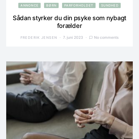
ANNONCE
BØRN
PARFORHOLDET
SUNDHED
Sådan styrker du din psyke som nybagt
forælder
7. juni 2023
No comments
FREDERIK JENSEN