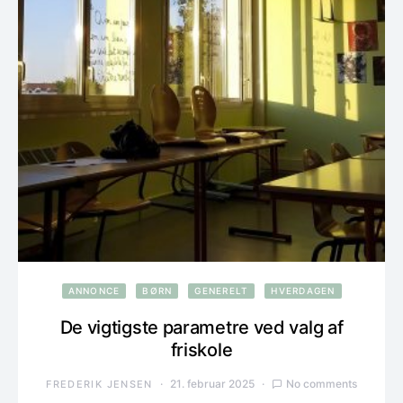
ANNONCE
BØRN
GENERELT
HVERDAGEN
De vigtigste parametre ved valg af
friskole
21. februar 2025
No comments
FREDERIK JENSEN