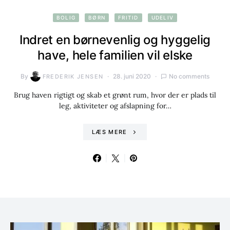
BOLIG
BØRN
FRITID
UDELIV
Indret en børnevenlig og hyggelig
have, hele familien vil elske
By
28. juni 2020
No comments
FREDERIK JENSEN
Brug haven rigtigt og skab et grønt rum, hvor der er plads til
leg, aktiviteter og afslapning for…
LÆS MERE