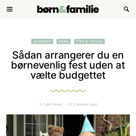
Search for:
ANNONCE
BØRN
TIPS & TRICKS
Sådan arrangerer du en
børnevenlig fest uden at
vælte budgettet
1,8K views
3 minute read