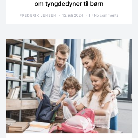
om tyngdedyner til børn
12. juli 2024
No comments
FREDERIK JENSEN