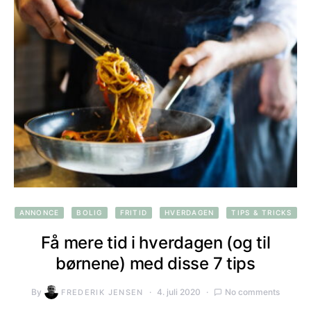
ANNONCE
BOLIG
FRITID
HVERDAGEN
TIPS & TRICKS
Få mere tid i hverdagen (og til
børnene) med disse 7 tips
By
4. juli 2020
No comments
FREDERIK JENSEN