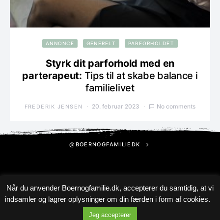
ANNONCE
GENERELT
PARFORHOLDET
Styrk dit parforhold med en
parterapeut:
Tips til at skabe balance i
familielivet
20. februar 2023
No comments
FREDERIK JENSEN
@BOERNOGFAMILIEDK
Når du anvender Boernogfamilie.dk, accepterer du samtidig, at vi
indsamler og lagrer oplysninger om din færden i form af cookies.
Jeg accepterer