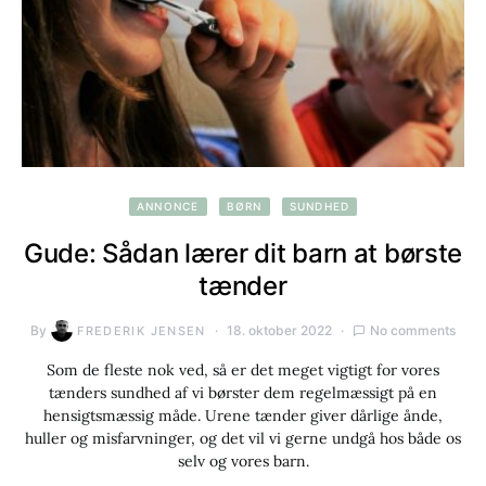
ANNONCE
BØRN
SUNDHED
Gude: Sådan lærer dit barn at børste
tænder
By
18. oktober 2022
No comments
FREDERIK JENSEN
Som de fleste nok ved, så er det meget vigtigt for vores
tænders sundhed af vi børster dem regelmæssigt på en
hensigtsmæssig måde. Urene tænder giver dårlige ånde,
huller og misfarvninger, og det vil vi gerne undgå hos både os
selv og vores barn.