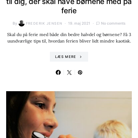
til dig, der skal have børnene med på
ferie
By
19. maj 2021
No comments
FREDERIK JENSEN
Skal du på ferie med både din bedre halvdel og børnene? Få 3
uundværlige tips til, hvordan ferien bliver lidt mindre kaotisk.
LÆS MERE