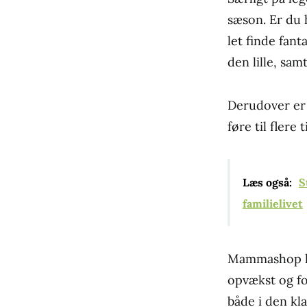
sæson. Er du 
let finde fan
den lille, sa
Derudover er 
føre til flere
Læs også:
S
familielivet
Mammashop har
opvækst og fo
både i den kl