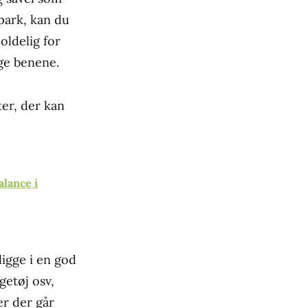
park, kan du
oldelig for
uge benene.
er, der kan
alance i
ligge i en god
getøj osv,
er der går