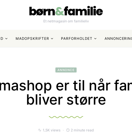
Et netmagasin om familieliv
ID
MADOPSKRIFTER
PARFORHOLDET
ANNONCERIN
ANNONCE
ashop er til når fam
bliver større
1,5K views
2 minute read