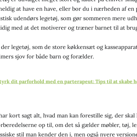
heldig at have en have, eller bor du i nærheden af en 
tastisk udendørs legetøj, som gør sommeren mere udh
mtidig med at det motiverer og træner barnet til at br
der legetøj, som de store køkkensæt og kasseapparat
 timers sjov for både barn og forælder.
tyrk dit parforhold med en parterapeut:
Tips til at skabe b
 kort sagt alt, hvad man kan forestille sig, der skal 
rberedelserne op til, om det så gælder møbler, tøj, le
assiske stil man kender den i, men også nyere version