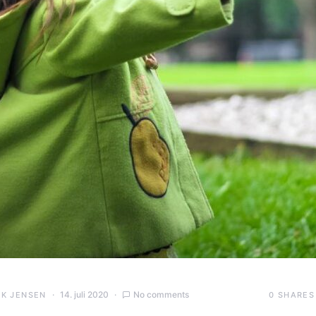
14. juli 2020
No comments
0
SHARES
IK JENSEN