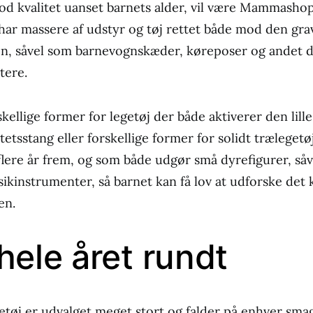
od kvalitet uanset barnets alder, vil være Mammashop
r massere af udstyr og tøj rettet både mod den gra
, såvel som barnevognskæder, køreposer og andet d
tere.
kellige former for legetøj der både aktiverer den lill
itetsstang eller forskellige former for solidt trælegetøj
lere år frem, og som både udgør små dyrefigurer, så
ikinstrumenter, så barnet kan få lov at udforske det 
en.
hele året rundt
getøj er udvalget meget stort og falder på enhver sma