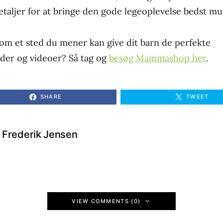
detaljer for at bringe den gode legeoplevelse bedst mu
som et sted du mener kan give dit barn de perfekte
er og videoer? Så tag og
besøg Mammashop her
.
SHARE
TWEET
Frederik Jensen
VIEW COMMENTS (0)