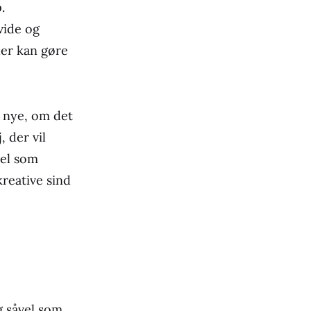
.
vide og
er kan gøre
e nye, om det
, der vil
vel som
kreative sind
g såvel som