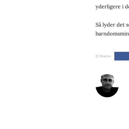
yderligere i 
Så lyder det 
barndomsmind
0
Shares