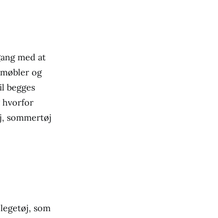
 gang med at
 møbler og
il begges
 hvorfor
øj, sommertøj
 legetøj, som