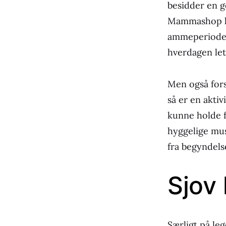
besidder en g
Mammashop ha
ammeperioden
hverdagen let
Men også fors
så er en aktiv
kunne holde f
hyggelige mus
fra begyndels
Sjov 
Særligt på le