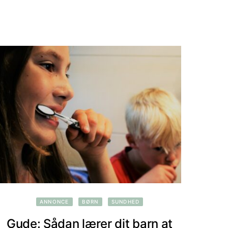
ANNONCE
BØRN
SUNDHED
Gude: Sådan lærer dit barn at